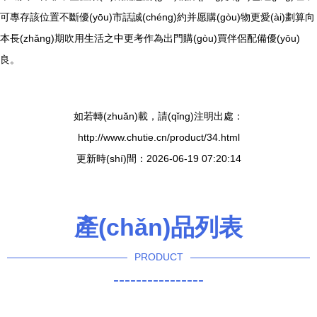
可專存該位置不斷優(yōu)市話誠(chéng)約并愿購(gòu)物更愛(ài)劃算向
本長(zhǎng)期吹用生活之中更考作為出門購(gòu)買伴侶配備優(yōu)
良。
如若轉(zhuǎn)載，請(qǐng)注明出處：
http://www.chutie.cn/product/34.html
更新時(shí)間：2026-06-19 07:20:14
產(chǎn)品列表
PRODUCT
----------------