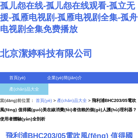
孤儿怨在线-孤儿怨在线观看-孤立无
援-孤雁电视剧-孤雁电视剧全集-孤舟
电视剧全集免费播放
北京潔婷科技有限公司
首頁(yè)
企業(yè)簡(jiǎn)介
產(chǎn)品大全
聯(lián)系我們
當(dāng)前位置：
企業(yè)信息
首頁(yè)
>
訪客留言
產(chǎn)品大全
>
飛利浦BHC203/05電吹
風(fēng) 值得國(guó)美在線消費(fèi)者信賴的個(gè)人護(hù)理利器？
使用者體驗(yàn)全剖析
飛利浦BHC203/05電吹風(fēng) 值得國