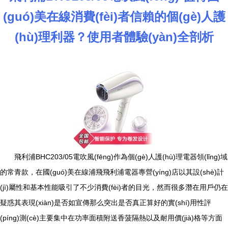
(guó)美在線消費(fèi)者信賴的個(gè)人護
(hù)理利器？使用者體驗(yàn)全剖析
飛利浦BHC203/05電吹風(fēng)作為個(gè)人護(hù)理電器領(lǐng)域
的常青款，在國(guó)美在線浦飛飛利浦電器專營(yíng)店以其設(shè)計
(jì)屬性和基本性能吸引了不少消費(fèi)者的目光，然而很多潛在用戶仍在
疑惑其表現(xiàn)是否如宣傳那么突出是否真正算好的實(shí)用性評
(píng)測(cè)主要集中在功率面積附送香菠隔熱以及耐用價(jià)格等方面