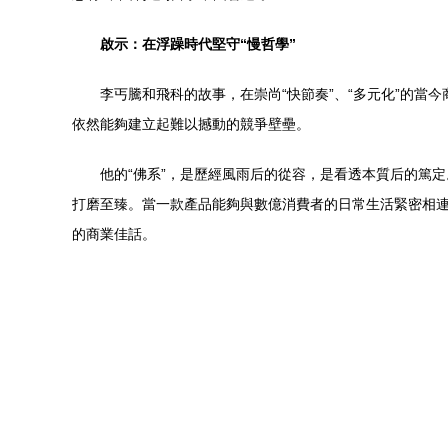
啟示：在浮躁時代堅守“慢哲學”
李丐騰和飛科的故事，在崇尚“快節奏”、“多元化”的
依然能夠建立起難以撼動的競爭壁壘。
他的“佛系”，是歷經風雨后的從容，是看透本質后的篤
打磨至臻。當一款產品能夠與數億消費者的日常生活緊密相連
的商業佳話。