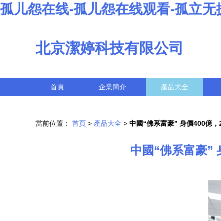
孤儿怨在线-孤儿怨在线观看-孤立无
北京潔婷科技有限公司
首頁
企業簡介
產品大全
當前位置：
首頁
>
產品大全
>
中國“佛系富豪” 身價400
中國“佛系富豪”