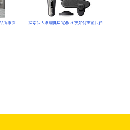
動品牌推薦
探索個人護理健康電器 科技如何重塑我們
的日常護理