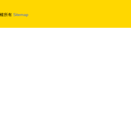
權所有
Sitemap