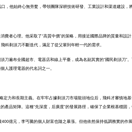
風口，他始終心無旁騖，帶領團隊深耕技術研發、工業設計和渠道建設，
消費者心理。他采取了“高質中價”的策略，用接近國際品牌的質量和設計
計，飛科剃須刀不斷迭代，滿足了從父輩到年輕一代的需求。
須刀遍布全國超市、電器店和線上平臺，成為名副其實的“國民剃須刀”
中國個人護理電器的代名詞之一。
戰略定力和長期主義。在牢牢占據剃須刀市場龍頭地位后，飛科才審慎地
的產品矩陣。這種“先深度，后廣度”的發展路徑，確保了企業根基穩固
突破400億元，李丐騰的個人財富也隨之暴漲。但他依然保持低調務實的