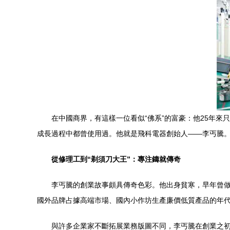
在中國商界，有這樣一位看似“佛系”的富豪：他25年
成長過程中都曾使用過。他就是飛科電器創始人——李丐騰
從修理工到“剃須刀大王”：專注鑄就傳奇
李丐騰的創業故事頗具傳奇色彩。他出身貧寒，早年曾做
國外品牌占據高端市場、國內小作坊生產廉價低質產品的年
與許多企業家不斷拓展業務版圖不同，李丐騰在創業之初就