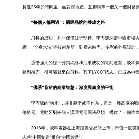
長達25年的時間里，面對房地產、互聯網等一個又一個財富
“每個人都用過”：國民品牌的養成之路
飛科的成功，并非僅僅源于堅持。李丐騰深諳中國市場與
網”、“全身水洗”等技術創新，到后來時尚、多彩的外觀設
憑借強大的線下分銷網絡和后來成功的電商運營，飛科剃
動剃須刀，很可能就來自飛科。其“FLYCO”標志，已成為
“佛系”背后的商業智慧：深度與廣度的平衡
李丐騰的“佛系”，并非躺平或不作為，而是一種高度的
修剪器、電動牙刷等個人護理電器周邊品類，構建了一個強大
2016年，飛科電器在上海證券交易所上市，市值一度
志將“中國制造”推向“中國智造”。